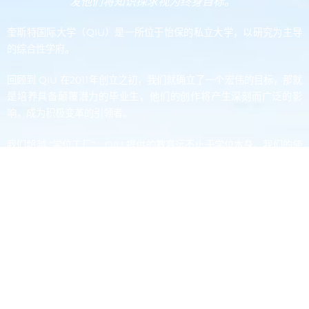
发他们将知识探求视为终身目标。”
奎斯特国际大学（QIU）是一所位于怡保的私立大学，以研究为主导
的综合性学府。
回顾到 QIU 在2011年创立之初，我们就确立了一个宏伟的目标，那就
是培养具备颠覆潜力的毕业生，他们的创作将产生深刻而广泛的影
响，成为积极变革的引领者。
我们超越 “学位工厂”，QIU 提供的教育远不止于学位本身。我们的使
命超越知识传授，我们致力于培养学生，使他们充满仁爱、肩负责
任、备受尊敬，并关心他人和周围的世界；他们代表着QIU的精神传
承。
我们的校舍坐落于美丽的霹雳州。单击此处查看我们的教学方式、课
程和设施，或向我们咨询。