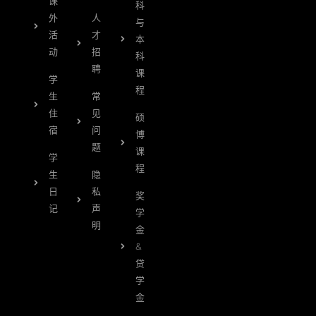
课
科
外
人
与
活
才
本
动
招
科
聘
课
学
程
生
常
住
见
硕
宿
问
博
题
课
学
程
生
隐
日
私
奖
记
声
学
明
金
&
贷
学
金