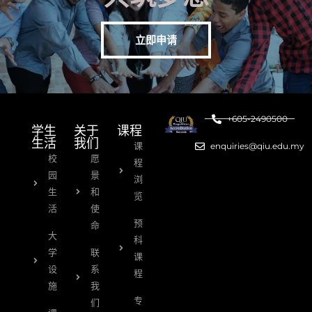
立即申请
+605-2490500
学生
关于
课程
生活
我们
课
enquiries@qiu.edu.my
校
愿
程
园
景
浏
生
和
览
活
使
预
命
大
科
学
联
课
设
系
程
施
我
专
们